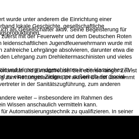
ert wurde unter anderem die Einrichtung einer
rband lokale Geschichte, gesellschaftliche
uch als Gesellschafter aktiv. Seine Begeisterung für
agsproduktionen.
n – zuerst mit der Feuerwehr und dem Deutschen Roten
dem leidenschaftlichen Jugendfeuerwehrmann wurde mit
Jan zahlreiche Lehrgänge absolvieren, darunter etwa die
n, den Lehrgang zum Drehleitermaschinisten und vieles
ität und Hintergrundgeschichten in ein klassisches TV-
tinuität und Einsatzfreude. Seit ebenso langer Zeit ist
nd zu einer neuen Zielgruppe außerhalb der Social-
ung zum Rettungssanitäter. Im aktiven Dienst übernimmt
lvertreter in der Sanitätszugführung, zum anderen
 andere weiter – insbesondere im Rahmen des
ein Wissen anschaulich vermitteln kann.
r für Automatisierungstechnik zu qualifizieren. In seiner
sgleich sorgt entweder das Training im Fitnessstudio oder
ortlaufend Themen aus dem Bereich Rettungsdienst und
ankt.
msetzung erfolgten erstmals in einem klar definierten