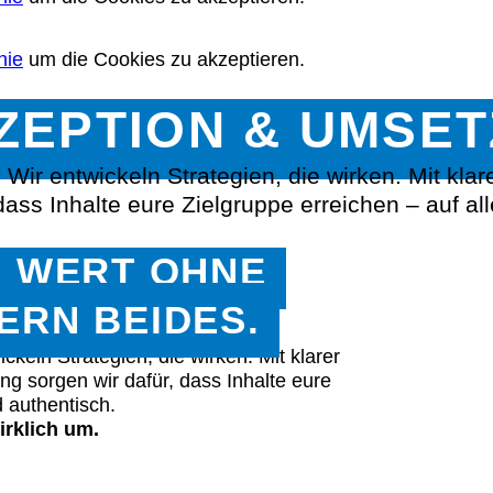
nie
um die Cookies zu akzeptieren.
ZEPTION & UMSE
nie
um die Cookies zu akzeptieren.
 Wir entwickeln Strategien, die wirken. Mit kla
nie
um die Cookies zu akzeptieren.
ass Inhalte eure Zielgruppe erreichen – auf al
nie
um die Cookies zu akzeptieren.
S WERT OHNE
ERN BEIDES.
nie
um die Cookies zu akzeptieren.
ckeln Strategien, die wirken. Mit klarer
nie
um die Cookies zu akzeptieren.
g sorgen wir dafür, dass Inhalte eure
d authentisch.
irklich um.
nie
um die Cookies zu akzeptieren.