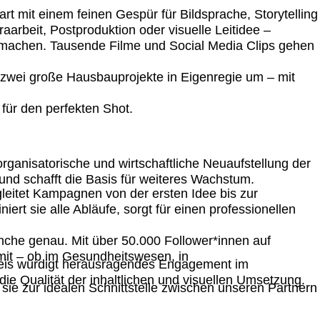
t mit einem feinen Gespür für Bildsprache, Storytelling
arbeit, Postproduktion oder visuelle Leitidee –
u machen. Tausende Filme und Social Media Clips gehen
er zwei große Hausbauprojekte in Eigenregie um – mit
 für den perfekten Shot.
nisatorische und wirtschaftliche Neuaufstellung der
nd schafft die Basis für weiteres Wachstum.
leitet Kampagnen von der ersten Idee bis zur
ert sie alle Abläufe, sorgt für einen professionellen
anche genau. Mit über 50.000 Follower*innen auf
mit – ob im Gesundheitswesen, in
Preis würdigt herausragendes Engagement im
ie Qualität der inhaltlichen und visuellen Umsetzung.
ie zur idealen Schnittstelle zwischen unseren Partnern