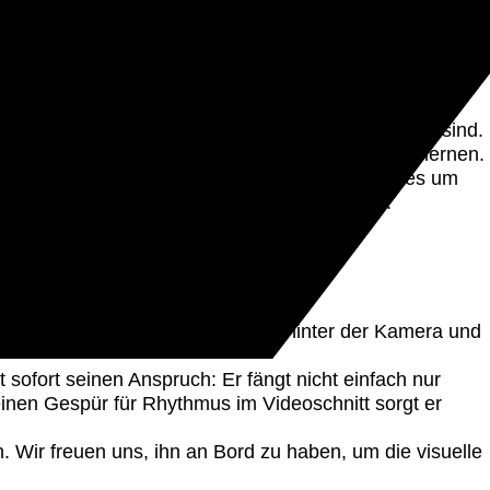
Medienproduktion oder visuelle Konzepte – Nick
em im Katastrophenschutz sowie in der Presse- und
n mit und weiß, worauf es bei der Kommunikation für und
tte, die authentisch, zielgerichtet und praxisnah sind.
 Anspruch, sich weiterzuentwickeln und Neues zu lernen.
ssern. In seiner Freizeit dreht sich für ihn alles um
ch in seine Arbeit für CODEXBLAU einbringt.
lles Storytelling ist er das Auge hinter der Kamera und
t sofort seinen Anspruch: Er fängt nicht einfach nur
einen Gespür für Rhythmus im Videoschnitt sorgt er
 Wir freuen uns, ihn an Bord zu haben, um die visuelle
XBLAU Shop