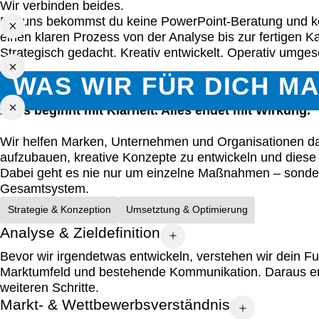
Du hast die Cookies abgelehnt! Gehe zur
Cookie-Richtli
Wir verbinden beides.
Bei uns bekommst du keine PowerPoint-Beratung und kei
einen klaren Prozess von der Analyse bis zur fertigen 
Du hast die Cookies abgelehnt! Gehe zur
Cookie-Richtli
Strategisch gedacht. Kreativ entwickelt. Operativ umgese
WAS WIR FÜR DICH M
Du hast die Cookies abgelehnt! Gehe zur
Cookie-Richtli
Alles beginnt mit Klarheit. Alles endet mit Wirkung.
Du hast die Cookies abgelehnt! Gehe zur
Cookie-Richtli
Wir helfen Marken, Unternehmen und Organisationen dab
aufzubauen, kreative Konzepte zu entwickeln und dies
Dabei geht es nie nur um einzelne Maßnahmen – sonder
Gesamtsystem.
Strategie & Konzeption
Umsetztung & Optimierung
Strategie & Konzeption
Umsetztung & Optimierung
Analyse & Zieldefinition
Bevor wir irgendetwas entwickeln, verstehen wir dein F
Marktumfeld und bestehende Kommunikation. Daraus ents
weiteren Schritte.
Markt- & Wettbewerbsverständnis