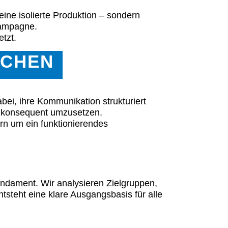
nie
um die Cookies zu akzeptieren.
ne isolierte Produktion – sondern
Kampagne.
nie
um die Cookies zu akzeptieren.
tzt.
ACHEN
nie
um die Cookies zu akzeptieren.
nie
um die Cookies zu akzeptieren.
ei, ihre Kommunikation strukturiert
e konsequent umzusetzen.
n um ein funktionierendes
undament. Wir analysieren Zielgruppen,
teht eine klare Ausgangsbasis für alle